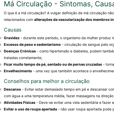
Má Circulação - Sintomas, Caus
O que é a má circulação? A vulgar definição de má circulação nã
relacionados com
alterações da vascularização dos membros inf
Causas
Gravidez
- durante este período, o organismo da mulher produz ma
Excesso de peso e sedentarismo
- circulação de sangue pelo or
Doenças Crónicas
- como hipertensão e diabetes, podem também
tratadas corretamente;
Ficar muito tempo de pé, sentado ou de pernas cruzadas
- torna
Envelhecimento
- uma vez que também acontece o envelhecimento
Conselhos para melhor a circulação
Descanso
- Evitar estar demasiado tempo em pé e descansar com 
com água a uma temperatura média, fazer massagens na direção do
Atividades Físicas
- Deve-se evitar uma vida sedentária e fazer e
Evitar o uso de roupa apertada
- não usar roupa apertada pode p