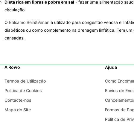
Dieta rica em fibras e pobre em sal
- fazer uma alimentação saud
circulação.
O
Bálsamo Bein&Venen
é utilizado para congestão venosa e linfát
diabéticos ou como complemento na drenagem linfática. Tem um ef
cansadas.
A Rowo
Ajuda
Termos de Utilização
Como Encome
Política de Cookies
Envios de En
Contacte-nos
Cancelamentos
Mapa do Site
Formas de Pa
Política de Pr