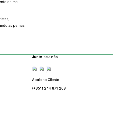
mento da má
istas,
xando as pernas
Junte-se a nós
Apoio ao Cliente
(+351) 244 871 268