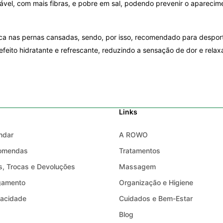
ável, com mais fibras, e pobre em sal, podendo prevenir o apareci
ica nas pernas cansadas, sendo, por isso, recomendado para desport
eito hidratante e refrescante, reduzindo a sensação de dor e rela
Links
ndar
A ROWO
comendas
Tratamentos
, Trocas e Devoluções
Massagem
gamento
Organização e Higiene
ivacidade
Cuidados e Bem-Estar
Blog