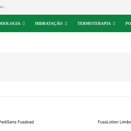
ODOLOGIA
HIDRATAÇÃO
TERMOTERAPIA
PO
PediSens Fussbad
FussLotion Limã