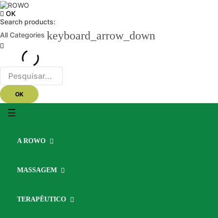
OK
Search products:
keyboard_arrow_down
All Categories
OK
Toggle
☰
navigation
A ROWO
MASSAGEM
TERAPÊUTICO