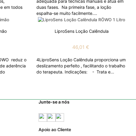
os,
adequada para técnicas manuais e atua em
 e em todos
duas fases. Na primeira fase, a loção
espalha-se muito facilmente....
imão
LiproSens Loção Calêndula
46,01 €
ROWO reduz o
4LiproSens Loção Calêndula proporciona um
 de aderência
deslizamento perfeito , facilitando o trabalho
ndo
do terapeuta. Indicações: - Trata e...
Junte-se a nós
Apoio ao Cliente