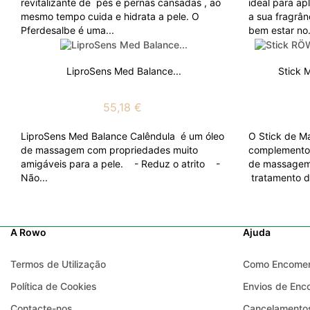
revitalizante de pés e pernas cansadas , ao
ideal para a
mesmo tempo cuida e hidrata a pele. O
a sua fragrân
Pferdesalbe é uma...
bem estar no.
LiproSens Med Balance...
Stick 
55,18 €
LiproSens Med Balance Calêndula é um óleo
O Stick de M
de massagem com propriedades muito
complemento 
amigáveis para a pele. - Reduz o atrito -
de massagem,
Não...
tratamento d
A Rowo
Ajuda
Termos de Utilização
Como Encome
Política de Cookies
Envios de En
Contacte-nos
Cancelamentos