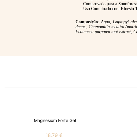
- Comprovado para a Sonoforese
- Uso Combinado com Kinesio T
Composição
:
Aqua, Isopropyl alco
denat., Chamomilla recutita (matri
Echinacea purpurea root extract, Cit
Magnesium Forte Gel
18,79 €