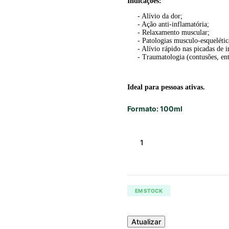
Indicações:
- Alívio da dor;
- Ação anti-inflamatória;
- Relaxamento muscular;
- Patologias musculo-esquelética
- Alívio rápido nas picadas de i
- Traumatologia (contusões, ent
Ideal para pessoas ativas.
Formato: 100ml
EM STOCK