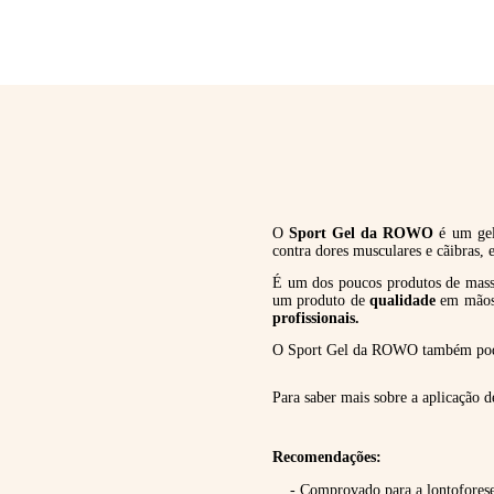
O
Sport Gel da ROWO
é um ge
contra dores musculares e cãibras, e
É um dos poucos produtos de ma
um produto de
qualidade
em mãos.
profissionais.
O Sport Gel da ROWO também pod
Para saber mais sobre a aplicação de
Recomendações:
- Comprovado para a lontofores