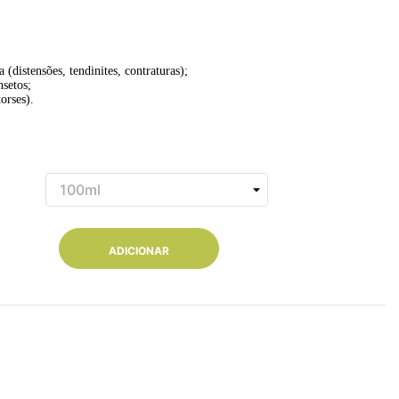
 (distensões, tendinites, contraturas);
nsetos;
orses).
ADICIONAR