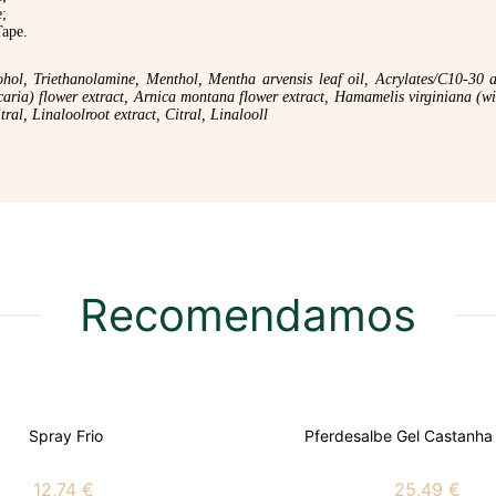
;
ape.
hol, Triethanolamine, Menthol, Mentha arvensis leaf oil, Acrylates/C10-30 a
caria) flower extract, Arnica montana flower extract, Hamamelis virginiana (wit
ral, Linaloolroot extract, Citral, Linalooll
Recomendamos
Spray Frio
Pferdesalbe Gel Castanha 
12,74 €
25,49 €