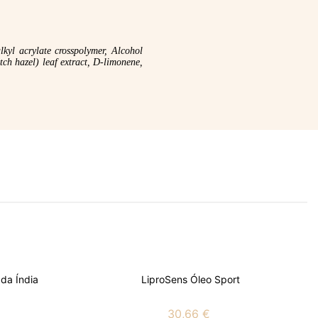
lkyl acrylate crosspolymer, Alcohol
ch hazel) leaf extract, D-limonene,
da Índia
LiproSens Óleo Sport
30,66 €