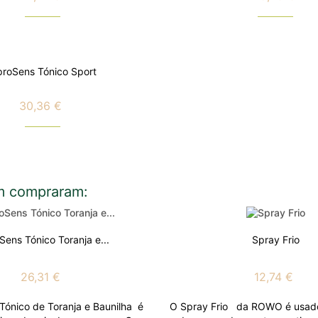
Preço
Preço
proSens Tónico Sport
30,36 €
Preço
m compraram:
Sens Tónico Toranja e...
Spray Frio
26,31 €
12,74 €
Tónico de Toranja e Baunilha é
O Spray Frio da ROWO é usado 