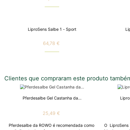
Preço
LiproSens Salbe 1 - Sport
Li
64,78 €
Preço
Clientes que compraram este produto també
Pferdesalbe Gel Castanha da...
Lipro
25,49 €
Pferdesalbe da ROWO é recomendada como
O LiproSens 