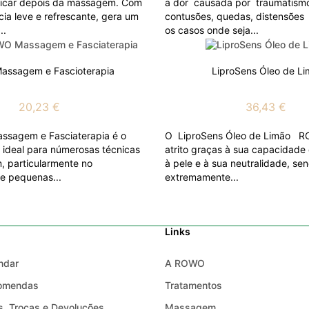
plicar depois da massagem. Com
a dor causada por traumatism
cia leve e refrescante, gera um
contusões, quedas, distensões
..
os casos onde seja...
Massagem e Fascioterapia
LiproSens Óleo de L
20,23 €
36,43 €
assagem e Fasciaterapia é o
O LiproSens Óleo de Limão 
ideal para númerosas técnicas
atrito graças à sua capacidade
 particularmente no
à pele e à sua neutralidade, se
e pequenas...
extremamente...
Links
ndar
A ROWO
comendas
Tratamentos
, Trocas e Devoluções
Massagem