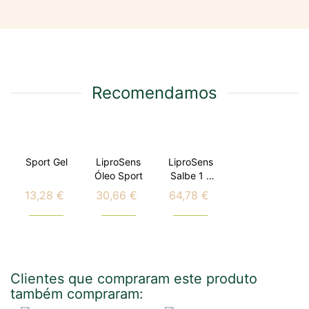
Recomendamos
Sport Gel
LiproSens
LiproSens
Óleo Sport
Salbe 1 -
Sport
13,28 €
30,66 €
64,78 €
Preço
Preço
Preço
Clientes que compraram este produto
também compraram: