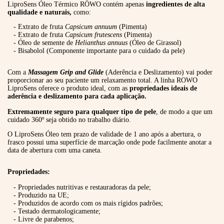
LiproSens Óleo Térmico RÖWO contém apenas
ingredientes de alta
qualidade e naturais,
como:
- Extrato de fruta
Capsicum annuum
(Pimenta)
- Extrato de fruta
Capsicum frutescens
(Pimenta)
- Óleo de semente de
Helianthus annuus
(Óleo de Girassol)
- Bisabolol (Componente importante para o cuidado da pele)
Com a
Massagem Grip and Glide
(Aderência e Deslizamento) vai poder
proporcionar ao seu paciente um relaxamento total. A linha ROWO
LiproSens oferece o produto ideal, com as
propriedades ideais de
aderência e deslizamento para cada aplicação.
Extremamente seguro para qualquer tipo de pele
, de modo a que um
cuidado 360º seja obtido no trabalho diário.
O LiproSens Óleo tem prazo de validade de 1 ano após a abertura, o
frasco possui uma superfície de marcação onde pode facilmente anotar a
data de abertura com uma caneta.
Propriedades:
- Propriedades nutritivas e restauradoras da pele;
- Produzido na UE;
- Produzidos de acordo com os mais rígidos padrões;
- Testado dermatologicamente;
- Livre de parabenos;