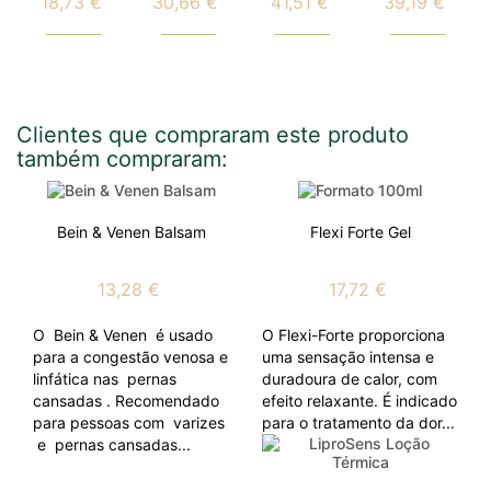
18,73 €
30,66 €
41,51 €
39,19 €
Preço
Preço
Preço
Preço
Sensitiv
Clientes que compraram este produto
também compraram:
Bein & Venen Balsam
Flexi Forte Gel
13,28 €
17,72 €
O Bein & Venen é usado
O Flexi-Forte proporciona
para a congestão venosa e
uma sensação intensa e
linfática nas pernas
duradoura de calor, com
cansadas . Recomendado
efeito relaxante. É indicado
para pessoas com varizes
para o tratamento da dor...
e pernas cansadas...