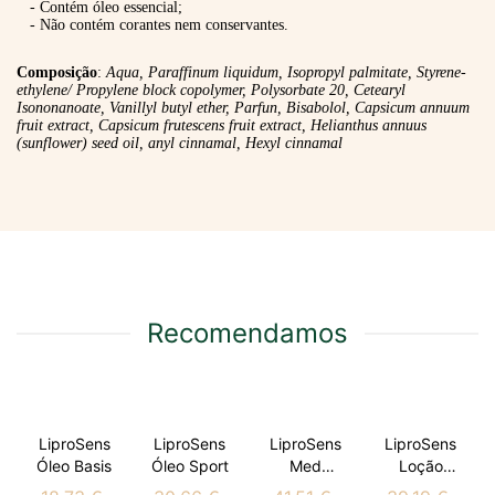
- Contém óleo essencial;
- Não contém corantes nem conservantes.
Composição
:
Aqua, Paraffinum liquidum, Isopropyl palmitate, Styrene-
ethylene/ Propylene block copolymer, Polysorbate 20, Cetearyl
Isononanoate, Vanillyl butyl ether, Parfun, Bisabolol, Capsicum annuum
fruit extract, Capsicum frutescens fruit extract, Helianthus annuus
(sunflower) seed oil, anyl cinnamal, Hexyl cinnamal
Recomendamos
LiproSens
LiproSens
LiproSens
LiproSens
Óleo Basis
Óleo Sport
Med
Loção
Balance
Térmica