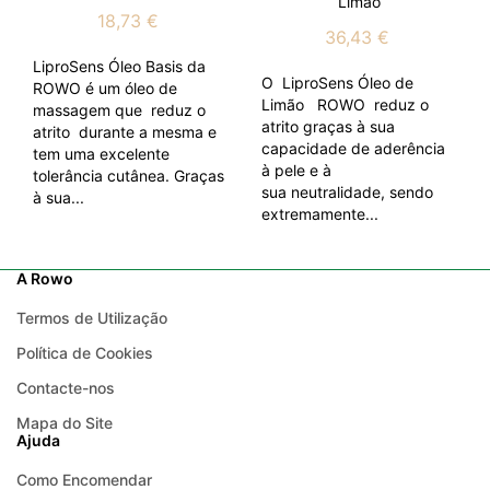
Limão
18,73 €
36,43 €
LiproSens Óleo Basis da
O LiproSens Óleo de
ROWO é um óleo de
Limão ROWO reduz o
massagem que reduz o
atrito graças à sua
atrito durante a mesma e
capacidade de aderência
tem uma excelente
à pele e à
tolerância cutânea. Graças
sua neutralidade, sendo
à sua...
extremamente...
A Rowo
Termos de Utilização
Política de Cookies
Contacte-nos
Mapa do Site
Ajuda
Como Encomendar