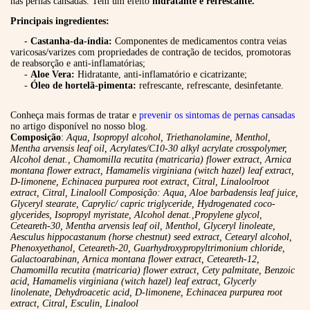
nas pernas cansadas. Tem um efeito
hidratante e refrescante.
Principais ingredientes:
-
Castanha-da-índia:
Componentes de medicamentos contra veias
varicosas/varizes com propriedades de contração de tecidos, promotoras
de reabsorção e anti-inflamatórias;
-
Aloe Vera:
Hidratante, anti-inflamatório e cicatrizante;
-
Óleo de hortelã-pimenta:
refrescante, refrescante, desinfetante.
Conheça mais formas de tratar e
prevenir os sintomas de pernas cansadas
no artigo disponível no nosso blog.
Composição
:
Aqua, Isopropyl alcohol, Triethanolamine, Menthol,
Mentha arvensis leaf oil, Acrylates/C10-30 alkyl acrylate crosspolymer,
Alcohol denat., Chamomilla recutita (matricaria) flower extract, Arnica
montana flower extract, Hamamelis virginiana (witch hazel) leaf extract,
D-limonene, Echinacea purpurea root extract, Citral, Linaloolroot
extract, Citral, Linalooll Composição: Aqua, Aloe barbadensis leaf juice,
Glyceryl stearate, Caprylic/ capric triglyceride, Hydrogenated coco-
glycerides, Isopropyl myristate, Alcohol denat.,Propylene glycol,
Ceteareth-30, Mentha arvensis leaf oil, Menthol, Glyceryl linoleate,
Aesculus hippocastanum (horse chestnut) seed extract, Cetearyl alcohol,
Phenoxyethanol, Ceteareth-20, Guarhydroxypropyltrimonium chloride,
Galactoarabinan, Arnica montana flower extract, Ceteareth-12,
Chamomilla recutita (matricaria) flower extract, Cety palmitate, Benzoic
acid, Hamamelis virginiana (witch hazel) leaf extract, Glycerly
linolenate, Dehydroacetic acid, D-limonene, Echinacea purpurea root
extract, Citral, Esculin, Linalool