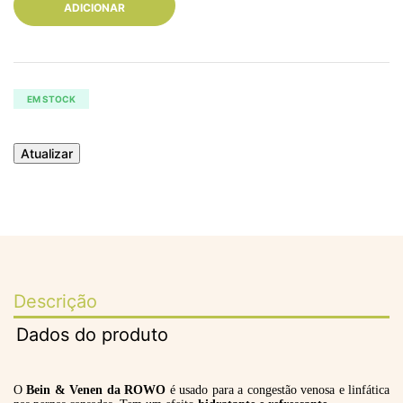
ADICIONAR
EM STOCK
Descrição
Dados do produto
O
Bein & Venen da ROWO
é usado para a congestão venosa e linfática