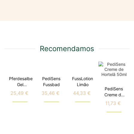
Recomendamos
Pferdesalbe
PediSens
FussLotion
Gel
Fussbad
Limão
PediSens
Castanha
25,49 €
35,46 €
44,33 €
Preço
Preço
Preço
Creme de
da Índia
Hortelã
11,73 €
Preço