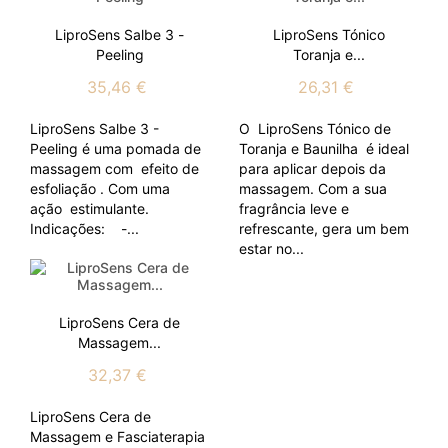
LiproSens Salbe 3 -
LiproSens Tónico
Peeling
Toranja e...
35,46 €
26,31 €
LiproSens Salbe 3 -
O LiproSens Tónico de
Peeling é uma pomada de
Toranja e Baunilha é ideal
massagem com efeito de
para aplicar depois da
esfoliação . Com uma
massagem. Com a sua
ação estimulante.
fragrância leve e
Indicações: -...
refrescante, gera um bem
estar no...
LiproSens Cera de
Massagem...
32,37 €
LiproSens Cera de
Massagem e Fasciaterapia