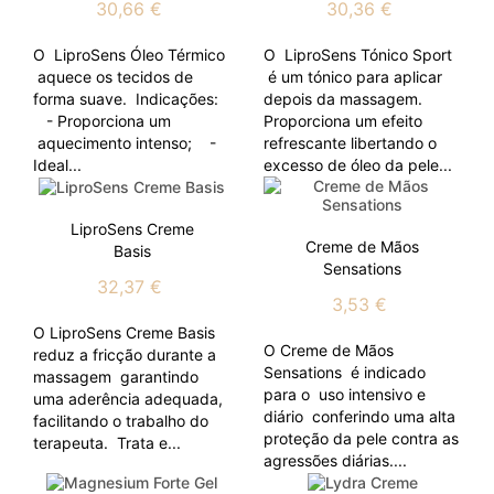
30,66 €
30,36 €
O LiproSens Óleo Térmico
O LiproSens Tónico Sport
aquece os tecidos de
é um tónico para aplicar
forma suave. Indicações:
depois da massagem.
- Proporciona um
Proporciona um efeito
aquecimento intenso; -
refrescante libertando o
Ideal...
excesso de óleo da pele...
LiproSens Creme
Creme de Mãos
Basis
Sensations
32,37 €
3,53 €
O LiproSens Creme Basis
O Creme de Mãos
reduz a fricção durante a
Sensations é indicado
massagem garantindo
para o uso intensivo e
uma aderência adequada,
diário conferindo uma alta
facilitando o trabalho do
proteção da pele contra as
terapeuta. Trata e...
agressões diárias....