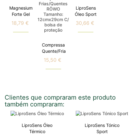
Magnesium
LiproSens
Forte Gel
Óleo Sport
18,79 €
30,66 €
Preço
Preço
Compressa
Quente/Fria
15,50 €
Preço
Clientes que compraram este produto
também compraram:
LiproSens Óleo
LiproSens Tónico
Térmico
Sport