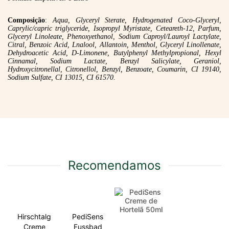
Composição
:
Aqua, Glyceryl Sterate, Hydrogenated Coco-Glyceryl,
Caprylic/capric triglyceride, Isopropyl Myristate, Ceteareth-12, Parfum,
Glyceryl Linoleate, Phenoxyethanol, Sodium Caproyl/Lauroyl Lactylate,
Citral, Benzoic Acid, Lnalool, Allantoin, Menthol, Glyceryl Linollenate,
Dehydroacetic Acid, D-Limonene, Butylphenyl Methylpropional, Hexyl
Cinnamal, Sodium Lactate, Benzyl Salicylate, Geraniol,
Hydroxycitronellal, Citronellol, Benzyl, Benzoate, Coumarin, CI 19140,
Sodium Sulfate, CI 13015, CI 61570.
Recomendamos
Hirschtalg
PediSens
Creme
Fussbad