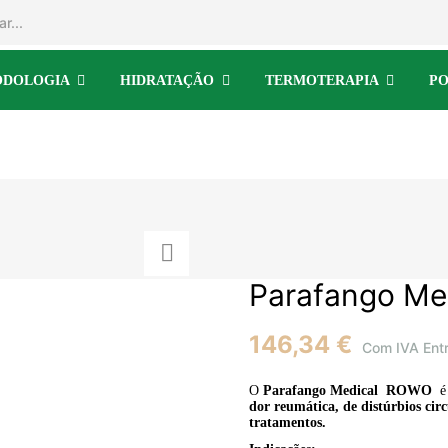
ODOLOGIA
HIDRATAÇÃO
TERMOTERAPIA
PO
Parafango Me
146,34 €
Com IVA
Ent
O
Parafango Medical
ROWO
é
dor reumática, de distúrbios cir
tratamentos.