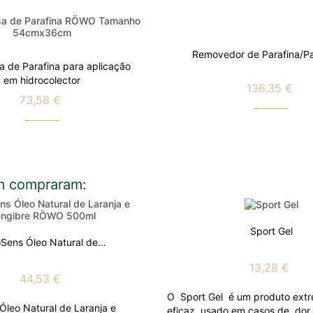
Removedor de Parafina/P
 de Parafina para aplicação
em hidrocolector
136,35 €
Preço
73,58 €
Preço
m compraram:
Sport Gel
oSens Óleo Natural de...
13,28 €
44,53 €
O Sport Gel é um produto ext
Óleo Natural de Laranja e
eficaz, usado em casos de dor