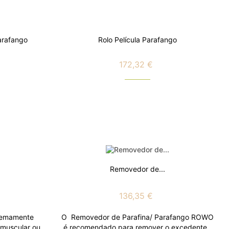
arafango
Rolo Película Parafango
172,32 €
Preço
Removedor de...
136,35 €
remamente
O Removedor de Parafina/ Parafango ROWO
 muscular ou
é recomendado para remover o excedente