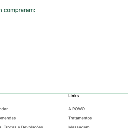
m compraram:
Links
ndar
A ROWO
comendas
Tratamentos
, Trocas e Devoluções
Massagem