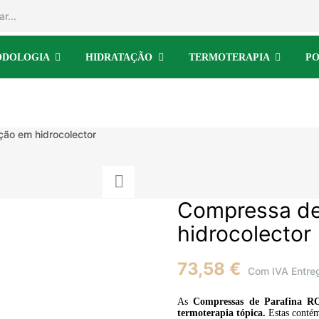
ODOLOGIA
HIDRATAÇÃO
TERMOTERAPIA
PO
ção em hidrocolector
Compressa de 
hidrocolector
73,58 €
Com IVA
Entre
As
Compressas de Parafina 
termoterapia tópica.
Estas contém