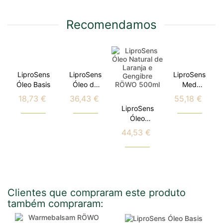
Recomendamos
LiproSens
LiproSens
LiproSens
Óleo Basis
Óleo de
Med
Limão
Balance
18,73 €
36,43 €
55,18 €
Preço
Preço
Preço
Calêndula
LiproSens
Óleo
Natural de
44,53 €
Preço
Laranja e
Gengibre
Clientes que compraram este produto
também compraram: